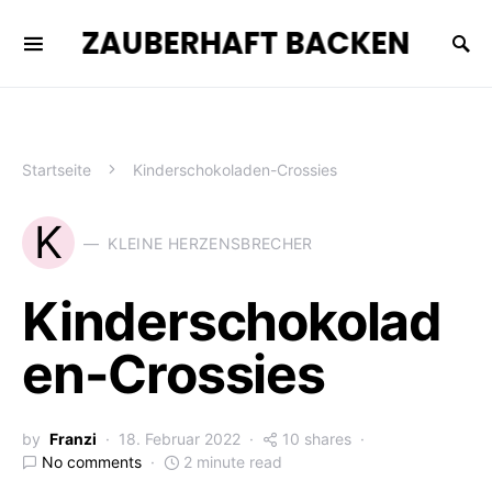
ZAUBERHAFT BACKEN
Startseite
Kinderschokoladen-Crossies
K
KLEINE HERZENSBRECHER
Kinderschokolad
en-Crossies
by
Franzi
18. Februar 2022
10 shares
No comments
2 minute read