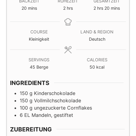
BACKZEIT
RUHEZEIT
GESAMTZEIT
minutes
hours
hours
minutes
20
mins
2
hrs
2
hrs
20
mins
COURSE
LAND & REGION
Kleinigkeit
Deutsch
SERVINGS
CALORIES
45
Berge
50
kcal
INGREDIENTS
150
g
Kinderschokolade
150
g
Vollmilchschokolade
100
g
ungezuckerte Cornflakes
6
EL
Mandeln, gestiftet
ZUBEREITUNG