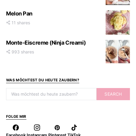
Melon Pan
11 shares
Monte-Eiscreme (Ninja Creami)
993 shares
WAS MÖCHTEST DU HEUTE ZAUBERN?
Search for:
SEARCH
FOLGE MIR
Facebook
Instagram
Pinterest
TikTok