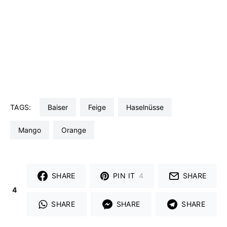
Wettbewerb geholfen habe. Meine Familie hatte ihn
tatsächlich auch dazu inspiriert eine orientalische
Version der Trümmertorte zu backen. Die
Trümmertorte ist bei uns nämlich in der klassischen
Variante mit Mandeln und Erdbeeren oder Pflaumen
ein echtes Familienrezept.
TAGS:
Baiser
Feige
Haselnüsse
Mango
Orange
SHARE
PIN IT
4
SHARE
4
SHARE
SHARE
SHARE