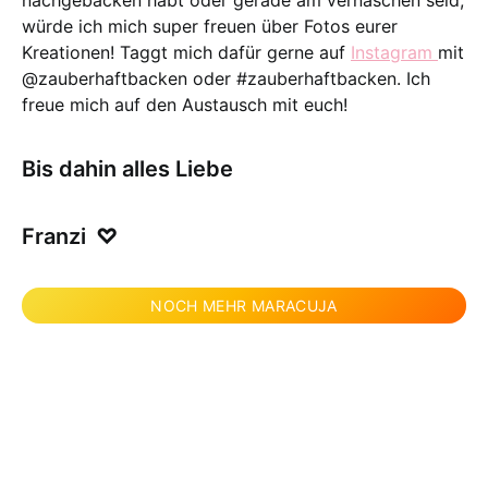
nachgebacken habt oder gerade am vernaschen seid,
würde ich mich super freuen über Fotos eurer
Kreationen! Taggt mich dafür gerne auf
Instagram
mit
@zauberhaftbacken oder #zauberhaftbacken. Ich
freue mich auf den Austausch mit euch!
Bis dahin alles Liebe
Franzi
♡
NOCH MEHR MARACUJA
Orientalische Trümmertorte mit knusprigen
Haselnuss-Baiser. Saftigen Feigen-Vanilleboden und
cremiger Mango-Sahne.Das Rezept stammt diesmal
nicht von mir, sondern von einem alten Freund, dem
ich damals bei der Erstellung der Fotos für einen