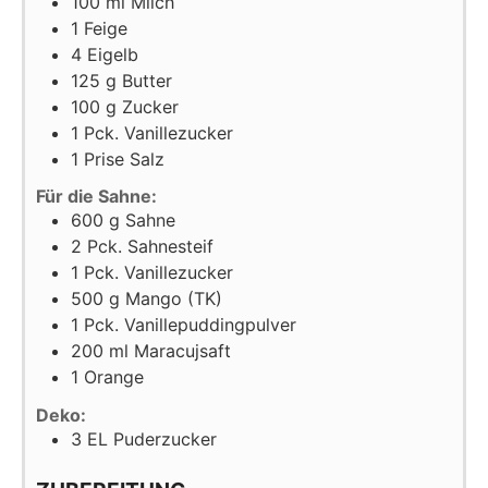
100
ml
Milch
1
Feige
4
Eigelb
125
g
Butter
100
g
Zucker
1
Pck.
Vanillezucker
1
Prise
Salz
Für die Sahne:
600
g
Sahne
2
Pck.
Sahnesteif
1
Pck.
Vanillezucker
500
g
Mango (TK)
1
Pck.
Vanillepuddingpulver
200
ml
Maracujsaft
1
Orange
Deko:
3
EL
Puderzucker