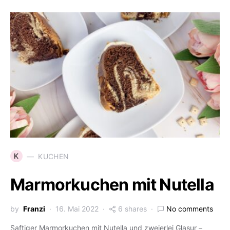
K
KUCHEN
Marmorkuchen mit Nutella
by
Franzi
16. Mai 2022
6 shares
No comments
Saftiger Marmorkuchen mit Nutella und zweierlei Glasur –