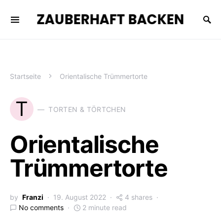
ZAUBERHAFT BACKEN
Startseite
Orientalische Trümmertorte
T
TORTEN & TÖRTCHEN
Orientalische
Trümmertorte
by
Franzi
19. August 2022
4 shares
No comments
2 minute read