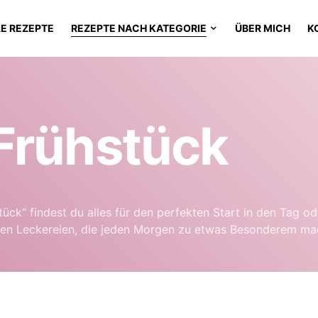
LE REZEPTE
REZEPTE NACH KATEGORIE
ÜBER MICH
K
Frühstück
stück“ findest du alles für den perfekten Start in den Tag 
üßen Leckereien, die jeden Morgen zu etwas Besonderem ma