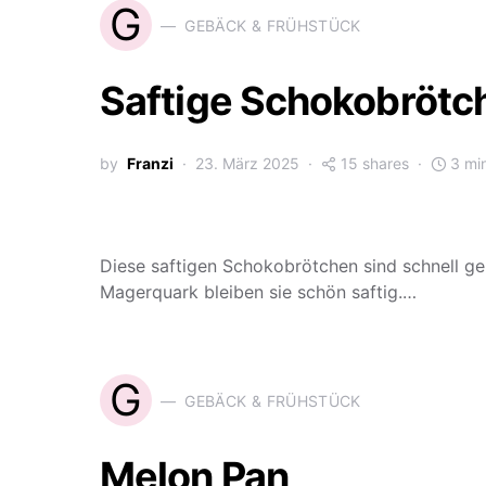
G
GEBÄCK & FRÜHSTÜCK
Saftige Schokobrötc
by
Franzi
23. März 2025
15 shares
3 mi
Diese saftigen Schokobrötchen sind schnell g
Magerquark bleiben sie schön saftig.…
G
GEBÄCK & FRÜHSTÜCK
Melon Pan