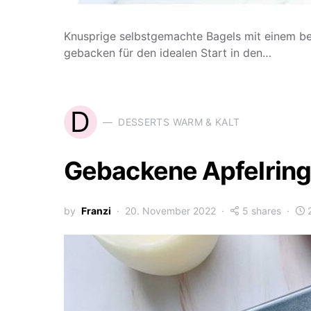
Knusprige selbstgemachte Bagels mit einem b
gebacken für den idealen Start in den…
D
DESSERTS WARM & KALT
Gebackene Apfelrin
by
Franzi
20. November 2022
5 shares