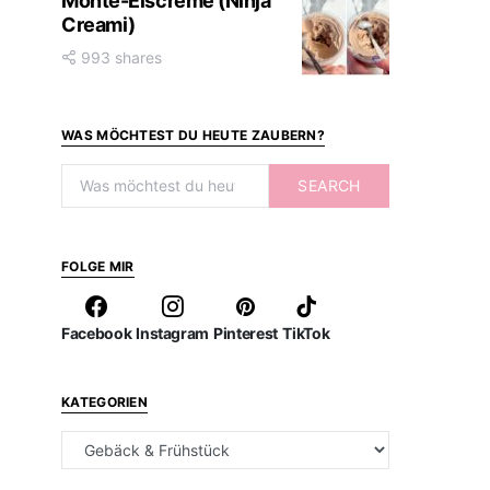
Monte-Eiscreme (Ninja
Creami)
993 shares
WAS MÖCHTEST DU HEUTE ZAUBERN?
Search for:
SEARCH
FOLGE MIR
Facebook
Instagram
Pinterest
TikTok
KATEGORIEN
Kategorien