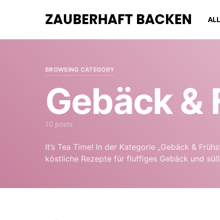
ZAUBERHAFT BACKEN
AL
BROWSING CATEGORY
Gebäck & 
10 posts
It’s Tea Time! In der Kategorie „Gebäck & Früh
köstliche Rezepte für fluffiges Gebäck und s