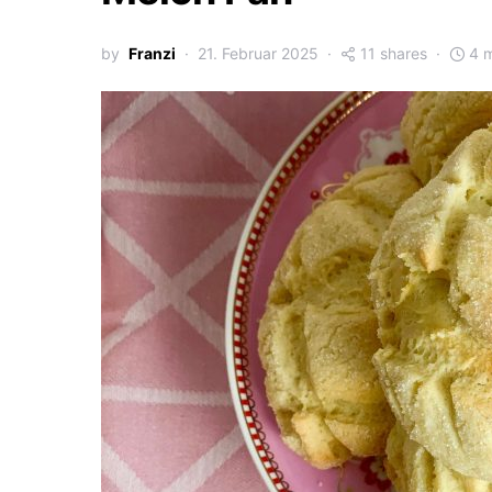
by
Franzi
21. Februar 2025
11 shares
4 m