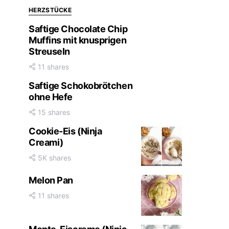
HERZSTÜCKE
Saftige Chocolate Chip
Muffins mit knusprigen
Streuseln
11 shares
Saftige Schokobrötchen
ohne Hefe
15 shares
Cookie-Eis (Ninja
Creami)
5K shares
Melon Pan
11 shares