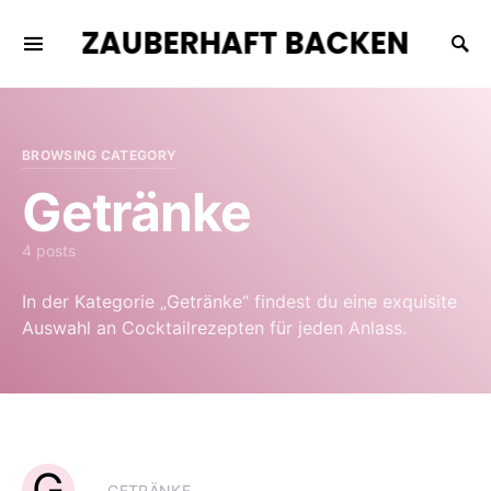
ZAUBERHAFT BACKEN
BROWSING CATEGORY
Getränke
4 posts
In der Kategorie „Getränke“ findest du eine exquisite
Auswahl an Cocktailrezepten für jeden Anlass.
G
GETRÄNKE