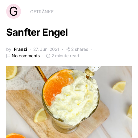
G
GETRÄNKE
Sanfter Engel
by
Franzi
27. Juni 2021
2 shares
No comments
2 minute read