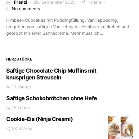
by
Franzi
26. September 2021
1 share
No comments
Himbeer-Cupcakes mit Puddingfüllung. Vanillepudding,
umgeben von saftigen Vanilleteig mit Himbeerstückchen und
getoppt mit einer Sahnecreme. Mehr muss ich…
HERZSTÜCKE
Saftige Chocolate Chip Muffins mit
knusprigen Streuseln
11 shares
Saftige Schokobrötchen ohne Hefe
15 shares
Cookie-Eis (Ninja Creami)
5K shares