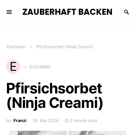
ZAUBERHAFT BACKEN
Startseite
Pfirsichsorbet (Ninja Creami)
E
EISCREME
Pfirsichsorbet
(Ninja Creami)
by
Franzi
26. Mai 2024
2 minute read