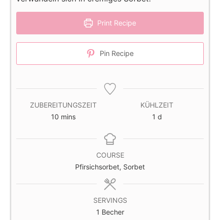
Print Recipe
Pin Recipe
ZUBEREITUNGSZEIT
KÜHLZEIT
minutes
day
10
mins
1
d
COURSE
Pfirsichsorbet, Sorbet
SERVINGS
1
Becher