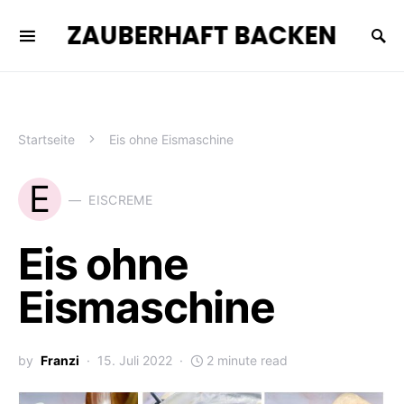
ZAUBERHAFT BACKEN
Startseite
Eis ohne Eismaschine
E
EISCREME
Eis ohne
Eismaschine
by
Franzi
15. Juli 2022
2 minute read