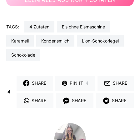
TAGS:
4 Zutaten
Eis ohne Eismaschine
Karamell
Kondensmilch
Lion-Schokoriegel
Schokolade
SHARE
PIN IT
4
SHARE
4
SHARE
SHARE
SHARE