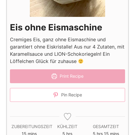
Eis ohne Eismaschine
Cremiges Eis, ganz ohne Eismaschine und
garantiert ohne Eiskristalle! Aus nur 4 Zutaten, mit
Karamellsauce und LION-Schokoriegeln! Ein
Löffelchen Glück für zuhause
Print Recipe
Pin Recipe
ZUBEREITUNGSZEIT
KÜHLZEIT
GESAMTZEIT
minutes
hours
hours
minutes
15
mins
5
hrs
5
hrs
15
mins