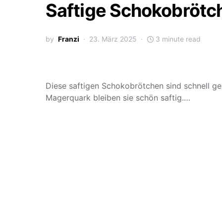
Saftige Schokobrötc
by
Franzi
23. März 2025
3 minute read
Diese saftigen Schokobrötchen sind schnell g
Magerquark bleiben sie schön saftig.…