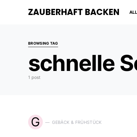
ZAUBERHAFT BACKEN
AL
BROWSING TAG
schnelle 
1 post
G
GEBÄCK & FRÜHSTÜCK