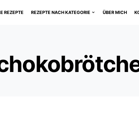
LE REZEPTE
REZEPTE NACH KATEGORIE
ÜBER MICH
K
Schokobrötch