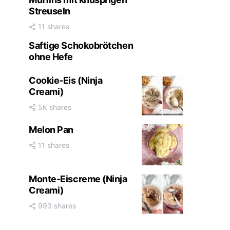
Streuseln
11 shares
Saftige Schokobrötchen
ohne Hefe
Cookie-Eis (Ninja
Creami)
5K shares
Melon Pan
11 shares
Monte-Eiscreme (Ninja
Creami)
993 shares