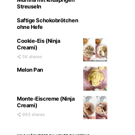
Streuseln
Saftige Schokobrötchen
ohne Hefe
Cookie-Eis (Ninja
Creami)
5K shares
Melon Pan
Monte-Eiscreme (Ninja
Creami)
993 shares