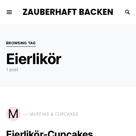
ZAUBERHAFT BACKEN
BROWSING TAG
Eierlikör
1 post
M
MUFFINS & CUPCAKES
Eierlikör-Cupcakes