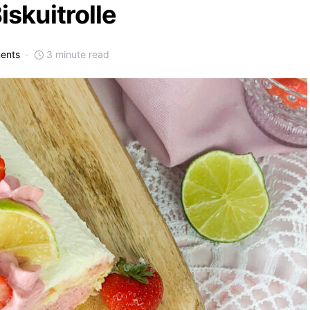
iskuitrolle
ents
3 minute read